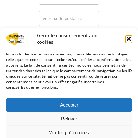
03-
gpma-
webinaire-
acces
Gérer le consentement aux
Accédez au webinaire
cookies
!
Pour offrir les meilleures expériences, nous utilisons des technologies
telles que les cookies pour stocker et/ou accéder aux informations des
appareils. Le fait de consentir à ces technologies nous permettra de
traiter des données telles que le comportement de navigation ou les ID
uniques sur ce site. Le fait de ne pas consentir ou de retirer son
consentement peut avoir un effet négatif sur certaines
caractéristiques et fonctions.
Groupama d’Oc – Caisse Régionale d’Assurances Mutuelles
Agricoles d’Oc
Accepter
Siège social : 14 rue de Vidailhan – CS 93105 – 31131 Balma Cedex |
391 851 557 R.C.S. Toulouse.
Entreprise régie par le code des assurances et soumise à l’Autorité
Refuser
de Contrôle Prudentiel et de Résolution (ACPR), 4 place de Budapest,
CS 92459, 75436 Paris Cedex 09
Voir les préférences