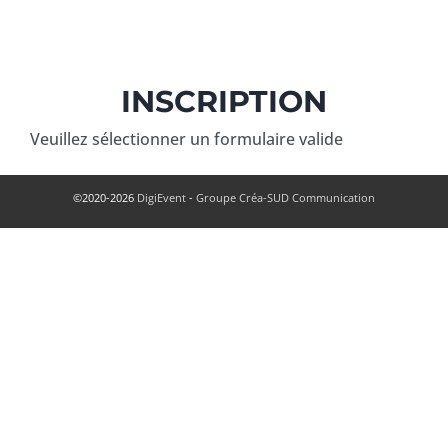
Passer
au
contenu
INSCRIPTION
Veuillez sélectionner un formulaire valide
©2020-2026
DigiEvent
-
Groupe Créa-SUD Communication