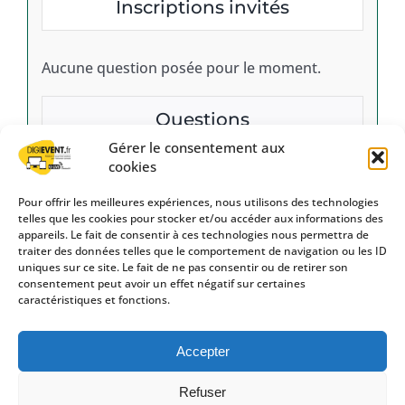
Inscriptions invités
Aucune question posée pour le moment.
Questions
Gérer le consentement aux
cookies
Pour offrir les meilleures expériences, nous utilisons des technologies
telles que les cookies pour stocker et/ou accéder aux informations des
appareils. Le fait de consentir à ces technologies nous permettra de
traiter des données telles que le comportement de navigation ou les ID
uniques sur ce site. Le fait de ne pas consentir ou de retirer son
Groupama d’Oc – Caisse Régionale d’Assurances Mutuelles
consentement peut avoir un effet négatif sur certaines
Agricoles d’Oc
caractéristiques et fonctions.
Siège social : 14 rue de Vidailhan – CS 93105 – 31131 Balma Cedex |
391 851 557 R.C.S. Toulouse.
Entreprise régie par le code des assurances et soumise à l’Autorité
de Contrôle Prudentiel et de Résolution (ACPR), 4 place de Budapest,
Accepter
CS 92459, 75436 Paris Cedex 09
Refuser