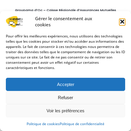
Groupama d’Oc – Caisse Régionale d’Assurances Mutuelles
Agricoles d’Oc
Gérer le consentement aux
Siège social : 14 rue de Vidailhan – CS 93105 – 31131 Balma Cedex |
391 851 557 R.C.S. Toulouse.
cookies
Entreprise régie par le code des assurances et soumise à l’Autorité
de Contrôle Prudentiel et de Résolution (ACPR), 4 place de Budapest,
Pour offrir les meilleures expériences, nous utilisons des technologies
CS 92459, 75436 Paris Cedex 09
telles que les cookies pour stocker et/ou accéder aux informations des
appareils. Le fait de consentir à ces technologies nous permettra de
traiter des données telles que le comportement de navigation ou les ID
uniques sur ce site. Le fait de ne pas consentir ou de retirer son
consentement peut avoir un effet négatif sur certaines
caractéristiques et fonctions.
©2020-2026
DigiEvent
-
Groupe Créa-SUD Communication
Accepter
Refuser
Voir les préférences
Politique de cookies
Politique de confidentialité