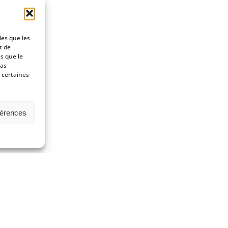
les que les
t de
s que le
pas
 certaines
férences
©2020-2026
DigiEvent
-
Groupe Créa-SUD Communication