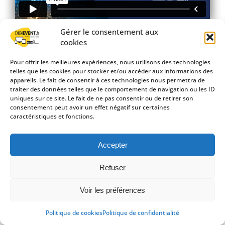
Gérer le consentement aux
cookies
Download the press kit
Veuillez sélectionner un formulaire valide
Pour offrir les meilleures expériences, nous utilisons des technologies
telles que les cookies pour stocker et/ou accéder aux informations des
appareils. Le fait de consentir à ces technologies nous permettra de
traiter des données telles que le comportement de navigation ou les ID
©2020-2026
DigiEvent
-
Groupe Créa-SUD Communication
uniques sur ce site. Le fait de ne pas consentir ou de retirer son
consentement peut avoir un effet négatif sur certaines
caractéristiques et fonctions.
Accepter
Refuser
Voir les préférences
Politique de cookies
Politique de confidentialité