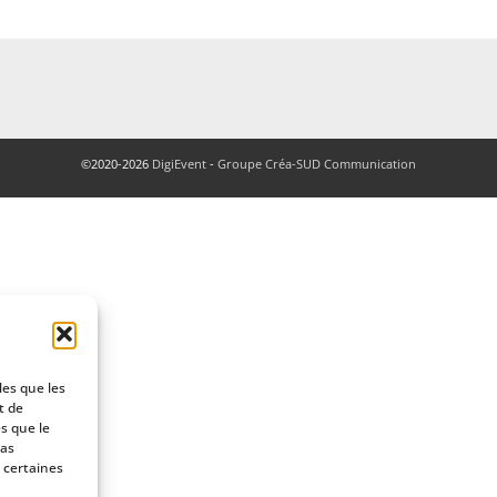
©2020-2026
DigiEvent
-
Groupe Créa-SUD Communication
les que les
t de
s que le
pas
 certaines